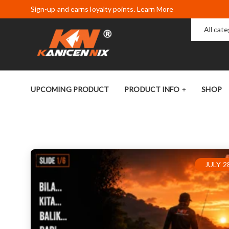
Sign-up and earns loyalty points. Learn More
All cat
UPCOMING PRODUCT
PRODUCT INFO
SHOP
JULY 2