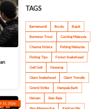
TAGS
Barramundi
Brudu
Bujuk
Burmese Trout
Casting Malaysia
Channa Striata
Fishing Malaysia
Fishing Tips
Forest Snakehead
kan
Geli Geli
Gewang
Giant Snakehead
Giant Trevally
Grenti Strike
Hampala Barb
Haruan
Ikan Raja
Y 15, 2026
Ilmu Memancing
Kanicen Nix