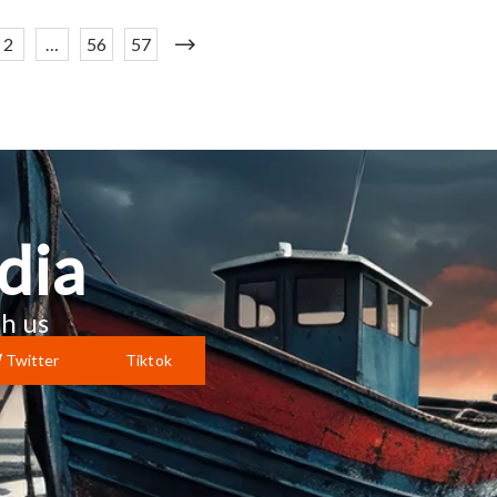
2
…
56
57
dia
h us
Twitter
Tiktok