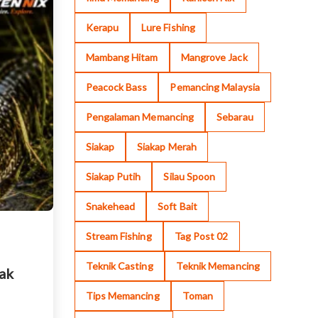
Kerapu
Lure Fishing
Mambang Hitam
Mangrove Jack
Peacock Bass
Pemancing Malaysia
Pengalaman Memancing
Sebarau
Siakap
Siakap Merah
Siakap Putih
Silau Spoon
Snakehead
Soft Bait
Stream Fishing
Tag Post 02
Teknik Casting
Teknik Memancing
ak
Tips Memancing
Toman