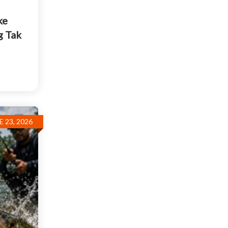
ke
g Tak
E 23, 2026