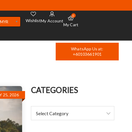
0
Wishlist
My Account
MYR
My Cart
WhatsApp Us at:
+60103661901
CATEGORIES
Y 25, 2026