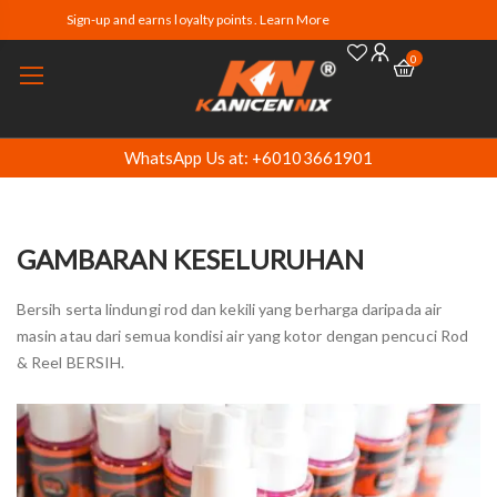
Sign-up and earns loyalty points. Learn More
0
WhatsApp Us at: +60103661901
GAMBARAN KESELURUHAN
Bersih serta lindungi rod dan kekili yang berharga daripada air
masin atau dari semua kondisi air yang kotor dengan pencuci Rod
& Reel BERSIH.