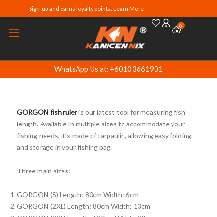
Sign-up and earns loyalty points. Learn More
0
WhatsApp Us at: +60103661901
GORGON fish ruler
is our latest tool for measuring fish
length. Available in multiple sizes to accommodate your
fishing needs, it’s made of tarpaulin, allowing easy folding
and storage in your fishing bag.
Three main sizes:
GORGON (S) Length: 80cm Width: 6cm
GORGON (2XL) Length: 80cm Width: 13cm