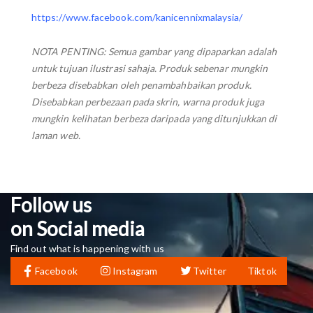
https://www.facebook.com/kanicennixmalaysia/
NOTA PENTING: Semua gambar yang dipaparkan adalah
untuk tujuan ilustrasi sahaja. Produk sebenar mungkin
berbeza disebabkan oleh penambahbaikan produk.
Disebabkan perbezaan pada skrin, warna produk juga
mungkin kelihatan berbeza daripada yang ditunjukkan di
laman web.
Follow us
on Social media
Find out what is happening with us
Facebook
Instagram
Twitter
Tiktok