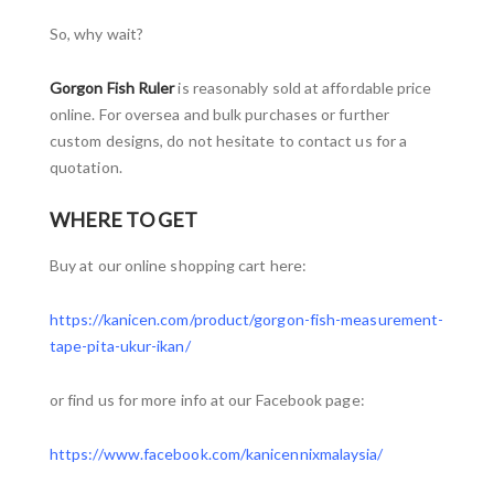
So, why wait?
Gorgon Fish Ruler
is reasonably sold at affordable price
online. For oversea and bulk purchases or further
custom designs, do not hesitate to contact us for a
quotation.
WHERE TO GET
Buy at our online shopping cart here:
https://kanicen.com/product/gorgon-fish-measurement-
tape-pita-ukur-ikan/
or find us for more info at our Facebook page:
https://www.facebook.com/kanicennixmalaysia/