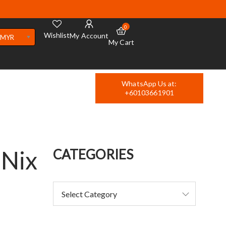
0
Wishlist
My Account
MYR
My Cart
WhatsApp Us at:
+60103661901
 Nix
CATEGORIES