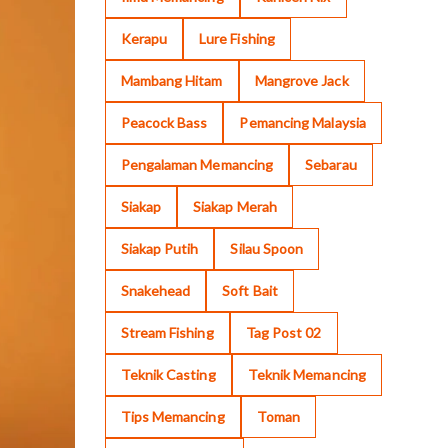
Kerapu
Lure Fishing
Mambang Hitam
Mangrove Jack
Peacock Bass
Pemancing Malaysia
Pengalaman Memancing
Sebarau
Siakap
Siakap Merah
Siakap Putih
Silau Spoon
Snakehead
Soft Bait
Stream Fishing
Tag Post 02
Teknik Casting
Teknik Memancing
Tips Memancing
Toman