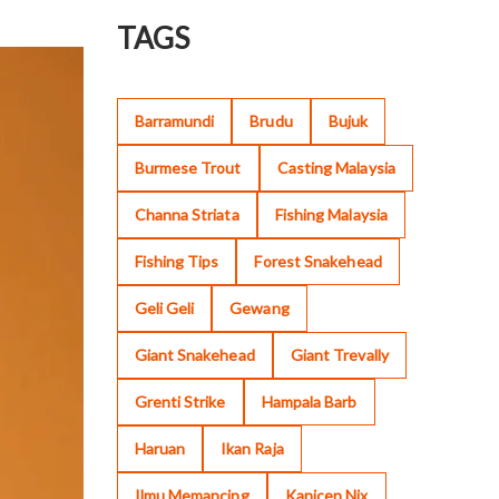
TAGS
Barramundi
Brudu
Bujuk
Burmese Trout
Casting Malaysia
Channa Striata
Fishing Malaysia
Fishing Tips
Forest Snakehead
Geli Geli
Gewang
Giant Snakehead
Giant Trevally
Grenti Strike
Hampala Barb
Haruan
Ikan Raja
Ilmu Memancing
Kanicen Nix