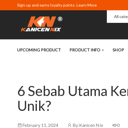
Sign-up and earns loyalty points. Learn More
All cat
UPCOMING PRODUCT
PRODUCT INFO
SHOP
6 Sebab Utama Ke
Unik?
February 11, 2024
By:
Kanicen Nix
0