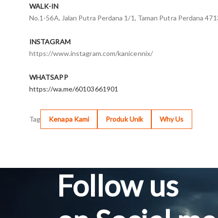
WALK-IN
No.1-56A, Jalan Putra Perdana 1/1, Taman Putra Perdana 47
INSTAGRAM
https://www.instagram.com/kanicennix/
WHATSAPP
https://wa.me/60103661901
Tag
Kenapa Kami
Produk Unik
Why Us
Follow us