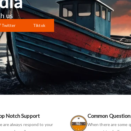
dia
h us
Twitter
Tiktok
op Notch Support
Common Question
 are always respond to your
When there are some q