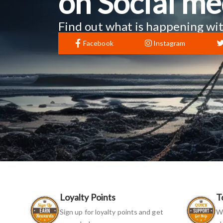
on Social me
Find out what is happening wit
Facebook
Instagram
Loyalty Points
T
Sign up for loyalty points and get
We