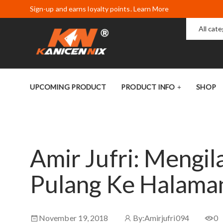
Sign-up and earns loyalty points. Learn More
All cat
UPCOMING PRODUCT
PRODUCT INFO
SHOP
Amir Jufri: Mengi
Pulang Ke Halama
November 19, 2018
By:
Amirjufri094
0