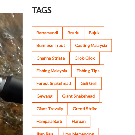
TAGS
Barramundi
Brudu
Bujuk
Burmese Trout
Casting Malaysia
Channa Striata
Cilok-Cilok
Fishing Malaysia
Fishing Tips
Forest Snakehead
Geli Geli
Gewang
Giant Snakehead
Giant Trevally
Grenti Strike
Hampala Barb
Haruan
Ikan Raja
Ilmu Memancing