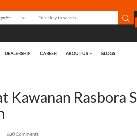
egories
DEALERSHIP
CAREER
ABOUT US
BLOGS
lat Kawanan Rasbora 
n
0
Comments