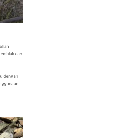
rahan
 membiak dan
lu dengan
enggunaan