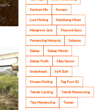
Kanicen Nix
Kerapu
Lure Fishing
Mambang Hitam
Mangrove Jack
Peacock Bass
Pemancing Malaysia
Sebarau
Siakap
Siakap Merah
Siakap Putih
Silau Spoon
Snakehead
Soft Bait
Stream Fishing
Tag Post 02
Teknik Casting
Teknik Memancing
Tips Memancing
Toman