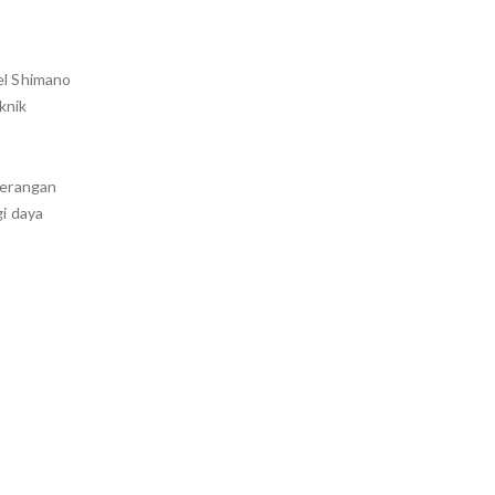
el Shimano
knik
serangan
gi daya