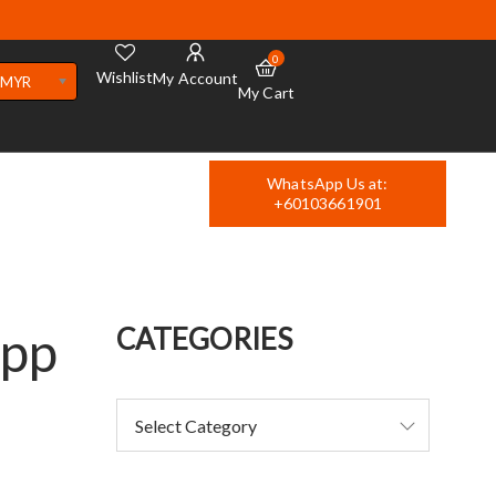
0
Wishlist
My Account
MYR
My Cart
WhatsApp Us at:
+60103661901
Spp
CATEGORIES