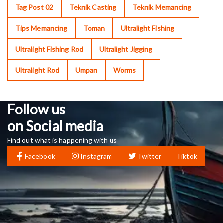
Tag Post 02
Teknik Casting
Teknik Memancing
Tips Memancing
Toman
Ultralight Fishing
Ultralight Fishing Rod
Ultralight Jigging
Ultralight Rod
Umpan
Worms
Follow us
on Social media
Find out what is happening with us
Facebook
Instagram
Twitter
Tiktok