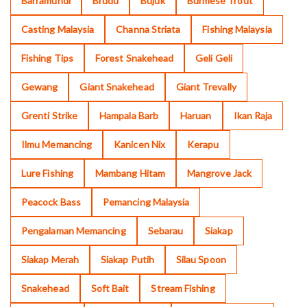
Barramundi
Brudu
Bujuk
Burmese Trout
Casting Malaysia
Channa Striata
Fishing Malaysia
Fishing Tips
Forest Snakehead
Geli Geli
Gewang
Giant Snakehead
Giant Trevally
Grenti Strike
Hampala Barb
Haruan
Ikan Raja
Ilmu Memancing
Kanicen Nix
Kerapu
Lure Fishing
Mambang Hitam
Mangrove Jack
Peacock Bass
Pemancing Malaysia
Pengalaman Memancing
Sebarau
Siakap
Siakap Merah
Siakap Putih
Silau Spoon
Snakehead
Soft Bait
Stream Fishing