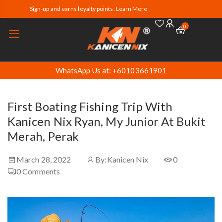
Sign-up and earns loyalty points. Learn More
0
WhatsApp Us at: +60103661901
First Boating Fishing Trip With
Kanicen Nix Ryan, My Junior At Bukit
Merah, Perak
March 28, 2022
By:
Kanicen Nix
0
0
Comments