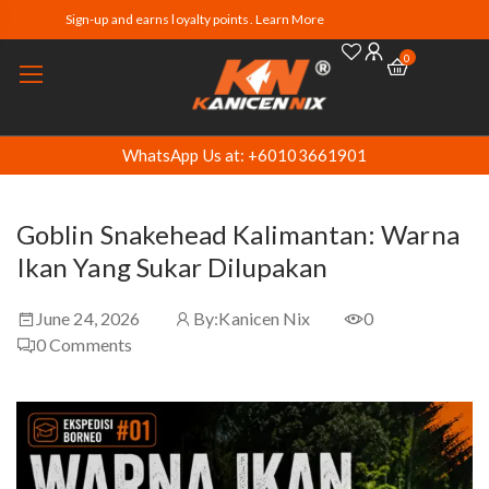
Sign-up and earns loyalty points. Learn More
0
WhatsApp Us at: +60103661901
Goblin Snakehead Kalimantan: Warna
Ikan Yang Sukar Dilupakan
June 24, 2026
By:
Kanicen Nix
0
0
Comments