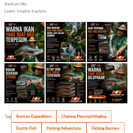
Kanicen Nix
Learn. Inspire. Explore.
Tag
Borneo Expedition
Channa Pleurophthalma
Exotic Fish
Fishing Adventure
Fishing Borneo