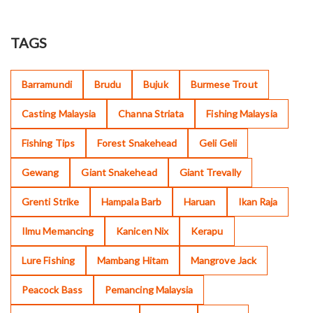
TAGS
Barramundi
Brudu
Bujuk
Burmese Trout
Casting Malaysia
Channa Striata
Fishing Malaysia
Fishing Tips
Forest Snakehead
Geli Geli
Gewang
Giant Snakehead
Giant Trevally
Grenti Strike
Hampala Barb
Haruan
Ikan Raja
Ilmu Memancing
Kanicen Nix
Kerapu
Lure Fishing
Mambang Hitam
Mangrove Jack
Peacock Bass
Pemancing Malaysia