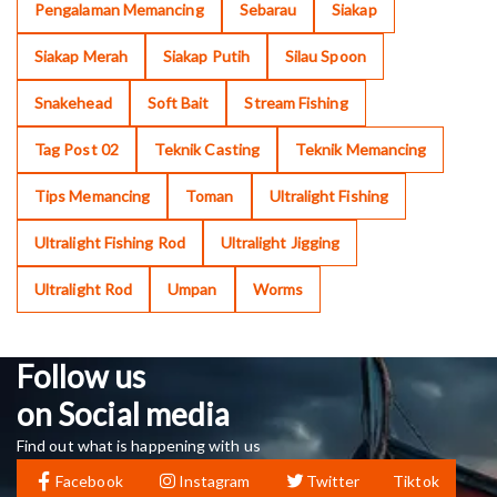
Pengalaman Memancing
Sebarau
Siakap
Siakap Merah
Siakap Putih
Silau Spoon
Snakehead
Soft Bait
Stream Fishing
Tag Post 02
Teknik Casting
Teknik Memancing
Tips Memancing
Toman
Ultralight Fishing
Ultralight Fishing Rod
Ultralight Jigging
Ultralight Rod
Umpan
Worms
Follow us
on Social media
Find out what is happening with us
Facebook
Instagram
Twitter
Tiktok