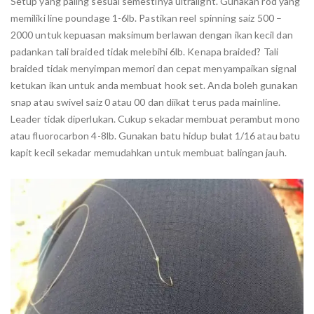
Setup yang paling sesuai semestinya ultralight. Gunakan rod yang
memiliki line poundage 1-6lb. Pastikan reel spinning saiz 500 –
2000 untuk kepuasan maksimum berlawan dengan ikan kecil dan
padankan tali braided tidak melebihi 6lb. Kenapa braided? Tali
braided tidak menyimpan memori dan cepat menyampaikan signal
ketukan ikan untuk anda membuat hook set. Anda boleh gunakan
snap atau swivel saiz 0 atau 00 dan diikat terus pada mainline.
Leader tidak diperlukan. Cukup sekadar membuat perambut mono
atau fluorocarbon 4-8lb. Gunakan batu hidup bulat 1/16 atau batu
kapit kecil sekadar memudahkan untuk membuat balingan jauh.