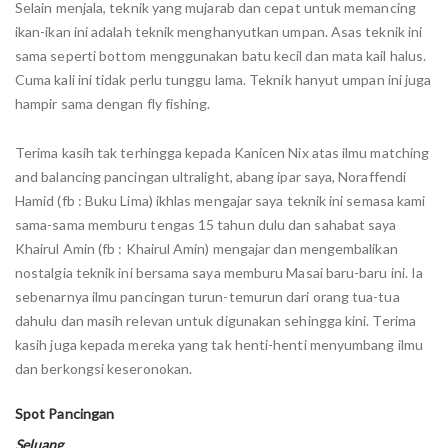
Selain menjala, teknik yang mujarab dan cepat untuk memancing
ikan-ikan ini adalah teknik menghanyutkan umpan. Asas teknik ini
sama seperti bottom menggunakan batu kecil dan mata kail halus.
Cuma kali ini tidak perlu tunggu lama. Teknik hanyut umpan ini juga
hampir sama dengan fly fishing.
Terima kasih tak terhingga kepada Kanicen Nix atas ilmu matching
and balancing pancingan ultralight, abang ipar saya, Noraffendi
Hamid (fb : Buku Lima) ikhlas mengajar saya teknik ini semasa kami
sama-sama memburu tengas 15 tahun dulu dan sahabat saya
Khairul Amin (fb : Khairul Amin) mengajar dan mengembalikan
nostalgia teknik ini bersama saya memburu Masai baru-baru ini. Ia
sebenarnya ilmu pancingan turun-temurun dari orang tua-tua
dahulu dan masih relevan untuk digunakan sehingga kini. Terima
kasih juga kepada mereka yang tak henti-henti menyumbang ilmu
dan berkongsi keseronokan.
Spot Pancingan
Seluang