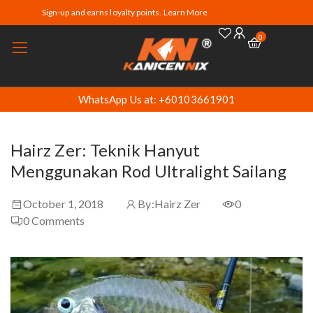
Sign-up and earns loyalty points. Learn More
0
WhatsApp Us at: +60103661901
Hairz Zer: Teknik Hanyut
Menggunakan Rod Ultralight Sailang
October 1, 2018
By:
Hairz Zer
0
0
Comments