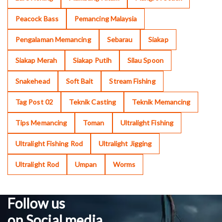
Peacock Bass
Pemancing Malaysia
Pengalaman Memancing
Sebarau
Siakap
Siakap Merah
Siakap Putih
Silau Spoon
Snakehead
Soft Bait
Stream Fishing
Tag Post 02
Teknik Casting
Teknik Memancing
Tips Memancing
Toman
Ultralight Fishing
Ultralight Fishing Rod
Ultralight Jigging
Ultralight Rod
Umpan
Worms
Follow us
on Social media