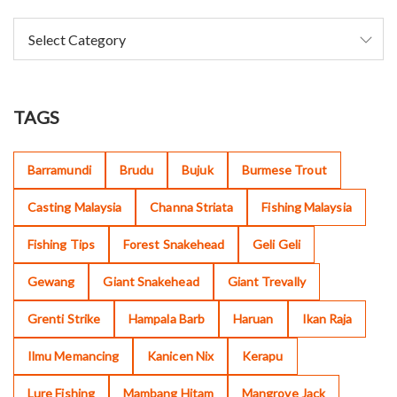
TAGS
Barramundi
Brudu
Bujuk
Burmese Trout
Casting Malaysia
Channa Striata
Fishing Malaysia
Fishing Tips
Forest Snakehead
Geli Geli
Gewang
Giant Snakehead
Giant Trevally
Grenti Strike
Hampala Barb
Haruan
Ikan Raja
Ilmu Memancing
Kanicen Nix
Kerapu
Lure Fishing
Mambang Hitam
Mangrove Jack