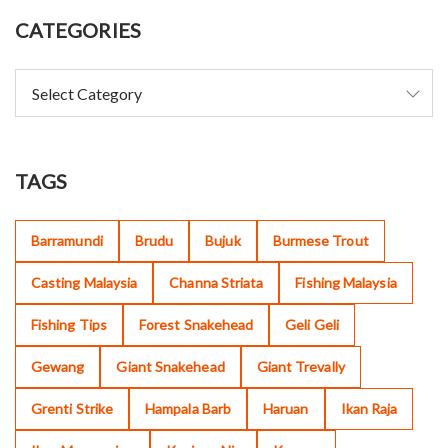
CATEGORIES
TAGS
Barramundi
Brudu
Bujuk
Burmese Trout
Casting Malaysia
Channa Striata
Fishing Malaysia
Fishing Tips
Forest Snakehead
Geli Geli
Gewang
Giant Snakehead
Giant Trevally
Grenti Strike
Hampala Barb
Haruan
Ikan Raja