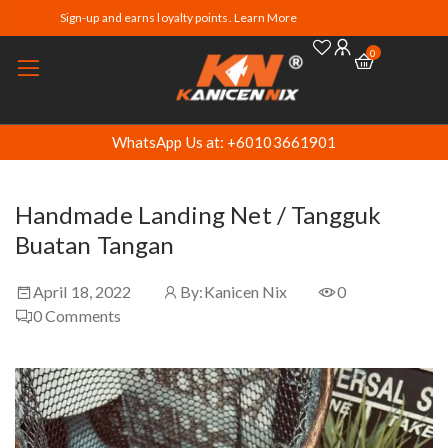
Sign-up and earns loyalty points. Learn More
0
WhatsApp Us at: +60103661901
Handmade Landing Net / Tangguk
Buatan Tangan
April 18, 2022
By:
Kanicen Nix
0
0
Comments