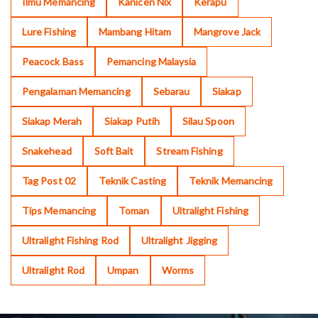
Ilmu Memancing
Kanicen Nix
Kerapu
Lure Fishing
Mambang Hitam
Mangrove Jack
Peacock Bass
Pemancing Malaysia
Pengalaman Memancing
Sebarau
Siakap
Siakap Merah
Siakap Putih
Silau Spoon
Snakehead
Soft Bait
Stream Fishing
Tag Post 02
Teknik Casting
Teknik Memancing
Tips Memancing
Toman
Ultralight Fishing
Ultralight Fishing Rod
Ultralight Jigging
Ultralight Rod
Umpan
Worms