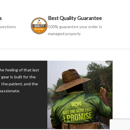
s
Best Quality Guarantee
uestions
100% guarantee your order is
managed properly
e feeling of that last
 gear is built for the
 the patient, and the
passionate.