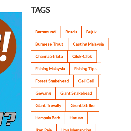
TAGS
Barramundi
Brudu
Bujuk
Burmese Trout
Casting Malaysia
Channa Striata
Cilok-Cilok
Fishing Malaysia
Fishing Tips
Forest Snakehead
Geli Geli
Gewang
Giant Snakehead
Giant Trevally
Grenti Strike
Hampala Barb
Haruan
Ikan Raja
Ilmu Memancing