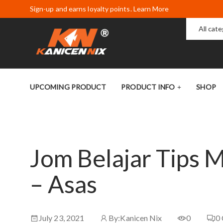
Sign-up and earns loyalty points. Learn More
All cat
UPCOMING PRODUCT
PRODUCT INFO
SHOP
Jom Belajar Tips 
– Asas
July 23, 2021
By:
Kanicen Nix
0
0