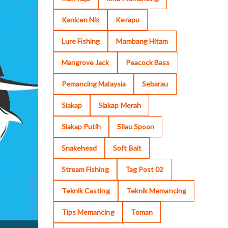
Kanicen Nix
Kerapu
Lure Fishing
Mambang Hitam
Mangrove Jack
Peacock Bass
Pemancing Malaysia
Sebarau
Siakap
Siakap Merah
Siakap Putih
Silau Spoon
Snakehead
Soft Bait
Stream Fishing
Tag Post 02
Teknik Casting
Teknik Memancing
Tips Memancing
Toman