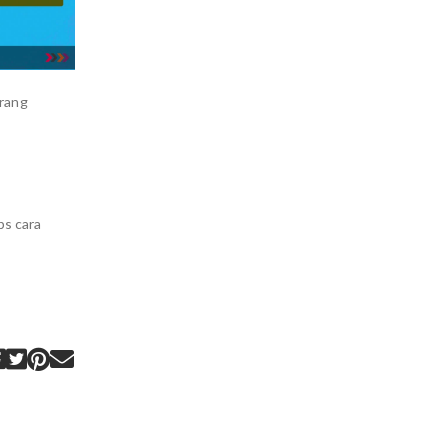
urang
ps cara