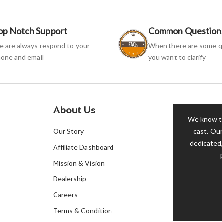
op Notch Support
Common Question
 are always respond to your
When there are some q
one and email
you want to clarify
About Us
We know th
Our Story
cast. Our
dedicated,
Affiliate Dashboard
Mission & Vision
Dealership
Careers
Terms & Condition