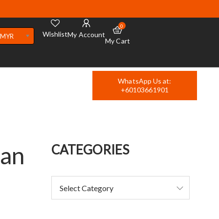
0
Wishlist
My Account
MYR
My Cart
WhatsApp Us at:
+60103661901
kan
CATEGORIES