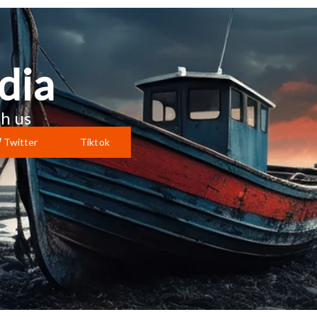
dia
h us
Twitter
Tiktok