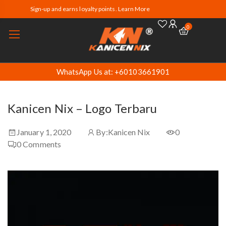
Sign-up and earns loyalty points. Learn More
0
WhatsApp Us at: +60103661901
Kanicen Nix – Logo Terbaru
January 1, 2020
By:
Kanicen Nix
0
0
Comments