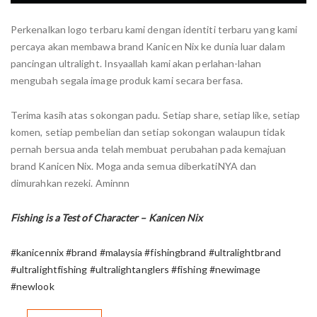
Perkenalkan logo terbaru kami dengan identiti terbaru yang kami
percaya akan membawa brand Kanicen Nix ke dunia luar dalam
pancingan ultralight. Insyaallah kami akan perlahan-lahan
mengubah segala image produk kami secara berfasa.
Terima kasih atas sokongan padu. Setiap share, setiap like, setiap
komen, setiap pembelian dan setiap sokongan walaupun tidak
pernah bersua anda telah membuat perubahan pada kemajuan
brand Kanicen Nix. Moga anda semua diberkatiNYA dan
dimurahkan rezeki. Aminnn
Fishing is a Test of Character – Kanicen Nix
#kanicennix
#brand
#malaysia
#fishingbrand
#ultralightbrand
#ultralightfishing
#ultralightanglers
#fishing
#newimage
#newlook