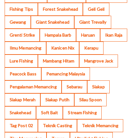
Fishing Tips
Forest Snakehead
Geli Geli
Gewang
Giant Snakehead
Giant Trevally
Grenti Strike
Hampala Barb
Haruan
Ikan Raja
Ilmu Memancing
Kanicen Nix
Kerapu
Lure Fishing
Mambang Hitam
Mangrove Jack
Peacock Bass
Pemancing Malaysia
Pengalaman Memancing
Sebarau
Siakap
Siakap Merah
Siakap Putih
Silau Spoon
Snakehead
Soft Bait
Stream Fishing
Tag Post 02
Teknik Casting
Teknik Memancing