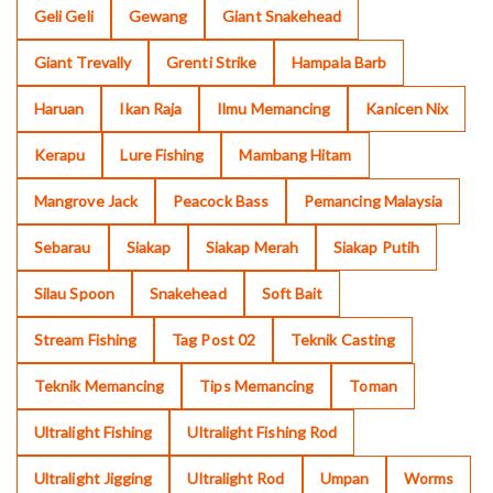
Geli Geli
Gewang
Giant Snakehead
Giant Trevally
Grenti Strike
Hampala Barb
Haruan
Ikan Raja
Ilmu Memancing
Kanicen Nix
Kerapu
Lure Fishing
Mambang Hitam
Mangrove Jack
Peacock Bass
Pemancing Malaysia
Sebarau
Siakap
Siakap Merah
Siakap Putih
Silau Spoon
Snakehead
Soft Bait
Stream Fishing
Tag Post 02
Teknik Casting
Teknik Memancing
Tips Memancing
Toman
Ultralight Fishing
Ultralight Fishing Rod
Ultralight Jigging
Ultralight Rod
Umpan
Worms