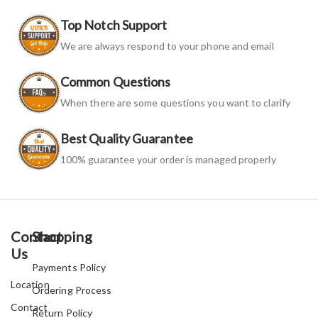
Top Notch Support
We are always respond to your phone and email
Common Questions
When there are some questions you want to clarify
Best Quality Guarantee
100% guarantee your order is managed properly
Contact
Shopping
Us
Payments Policy
Location
Ordering Process
Contact
Return Policy