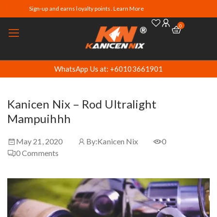
Sign-up and earns loyalty points. Learn More
0
WhatsApp Us at: +60103661901
Kanicen Nix – Rod Ultralight
Mampuihhh
May 21, 2020
By:
Kanicen Nix
0
0
Comments