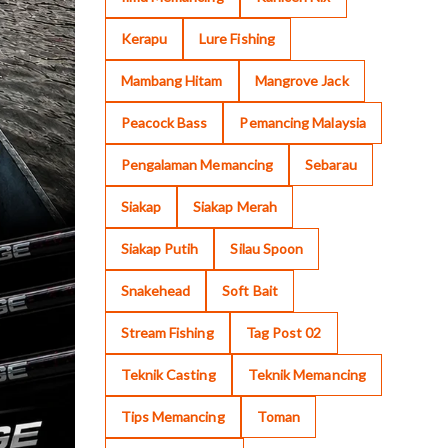
Kerapu
Lure Fishing
Mambang Hitam
Mangrove Jack
Peacock Bass
Pemancing Malaysia
Pengalaman Memancing
Sebarau
Siakap
Siakap Merah
Siakap Putih
Silau Spoon
Snakehead
Soft Bait
Stream Fishing
Tag Post 02
Teknik Casting
Teknik Memancing
Tips Memancing
Toman