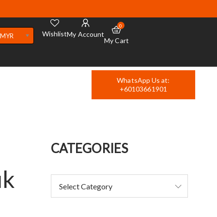
0
Wishlist
My Account
MYR
My Cart
WhatsApp Us at:
+60103661901
CATEGORIES
uk