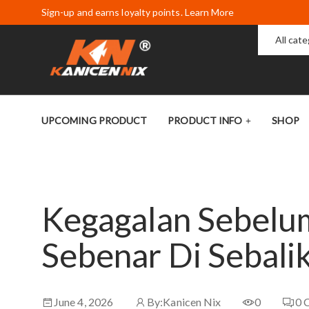
Sign-up and earns loyalty points. Learn More
All cat
UPCOMING PRODUCT
PRODUCT INFO
SHOP
Kegagalan Sebelum
Sebenar Di Sebal
June 4, 2026
By:
Kanicen Nix
0
0