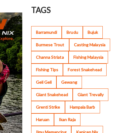
TAGS
Barramundi
Brudu
Bujuk
Burmese Trout
Casting Malaysia
Channa Striata
Fishing Malaysia
Fishing Tips
Forest Snakehead
Geli Geli
Gewang
Giant Snakehead
Giant Trevally
Grenti Strike
Hampala Barb
Haruan
Ikan Raja
Ilmu Memancing
Kanicen Nix