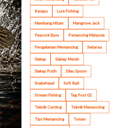
Kerapu
Lure Fishing
Mambang Hitam
Mangrove Jack
Peacock Bass
Pemancing Malaysia
Pengalaman Memancing
Sebarau
Siakap
Siakap Merah
Siakap Putih
Silau Spoon
Snakehead
Soft Bait
Stream Fishing
Tag Post 02
Teknik Casting
Teknik Memancing
Tips Memancing
Toman