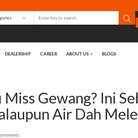
egories
DEALERSHIP
CAREER
ABOUT US
BLOGS
u Miss Gewang? Ini S
alaupun Air Dah Mel
omments