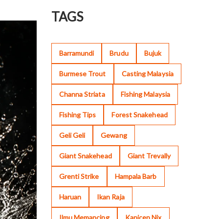
TAGS
Barramundi
Brudu
Bujuk
Burmese Trout
Casting Malaysia
Channa Striata
Fishing Malaysia
Fishing Tips
Forest Snakehead
Geli Geli
Gewang
Giant Snakehead
Giant Trevally
Grenti Strike
Hampala Barb
Haruan
Ikan Raja
Ilmu Memancing
Kanicen Nix