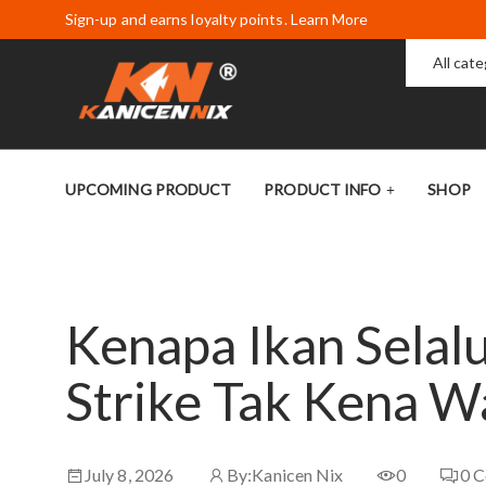
Sign-up and earns loyalty points. Learn More
All cat
UPCOMING PRODUCT
PRODUCT INFO
SHOP
Kenapa Ikan Selal
Strike Tak Kena W
July 8, 2026
By:
Kanicen Nix
0
0
C