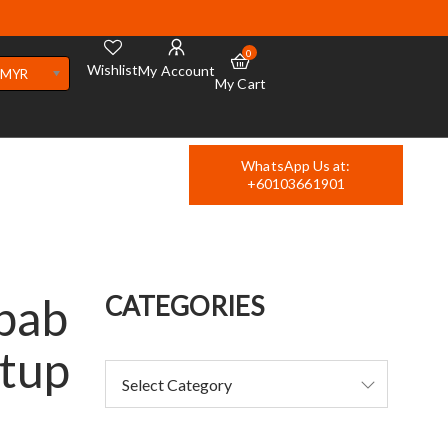
0
Wishlist
My Account
MYR
My Cart
WhatsApp Us at:
+60103661901
ebab
CATEGORIES
etup