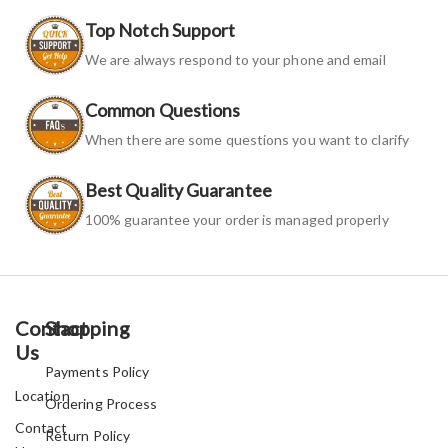
Top Notch Support
We are always respond to your phone and email
Common Questions
When there are some questions you want to clarify
Best Quality Guarantee
100% guarantee your order is managed properly
Contact
Shopping
Us
Payments Policy
Location
Ordering Process
Contact
Return Policy