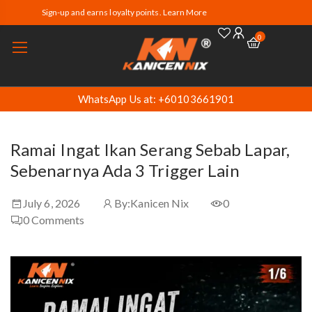
Sign-up and earns loyalty points. Learn More
0
WhatsApp Us at: +60103661901
Ramai Ingat Ikan Serang Sebab Lapar,
Sebenarnya Ada 3 Trigger Lain
July 6, 2026
By:
Kanicen Nix
0
0
Comments