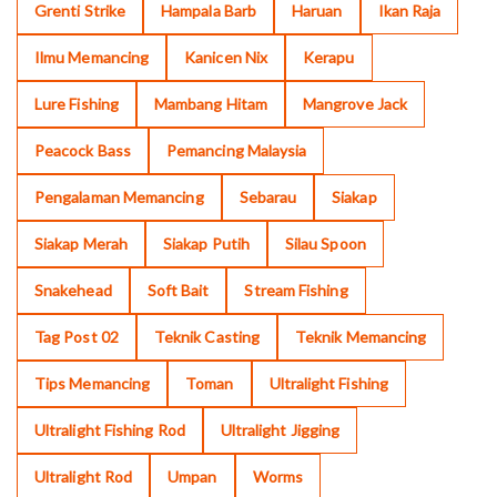
Grenti Strike
Hampala Barb
Haruan
Ikan Raja
Ilmu Memancing
Kanicen Nix
Kerapu
Lure Fishing
Mambang Hitam
Mangrove Jack
Peacock Bass
Pemancing Malaysia
Pengalaman Memancing
Sebarau
Siakap
Siakap Merah
Siakap Putih
Silau Spoon
Snakehead
Soft Bait
Stream Fishing
Tag Post 02
Teknik Casting
Teknik Memancing
Tips Memancing
Toman
Ultralight Fishing
Ultralight Fishing Rod
Ultralight Jigging
Ultralight Rod
Umpan
Worms