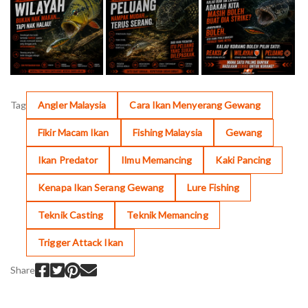
Tag
Angler Malaysia
Cara Ikan Menyerang Gewang
Fikir Macam Ikan
Fishing Malaysia
Gewang
Ikan Predator
Ilmu Memancing
Kaki Pancing
Kenapa Ikan Serang Gewang
Lure Fishing
Teknik Casting
Teknik Memancing
Trigger Attack Ikan
Share