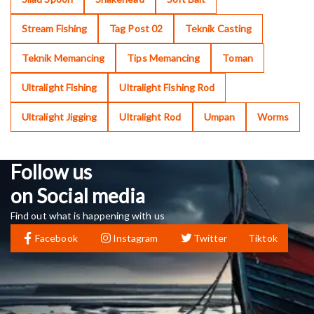
Stream Fishing
Tag Post 02
Teknik Casting
Teknik Memancing
Tips Memancing
Toman
Ultralight Fishing
Ultralight Fishing Rod
Ultralight Jigging
Ultralight Rod
Umpan
Worms
Follow us
on Social media
Find out what is happening with us
Facebook
Instagram
Twitter
Tiktok