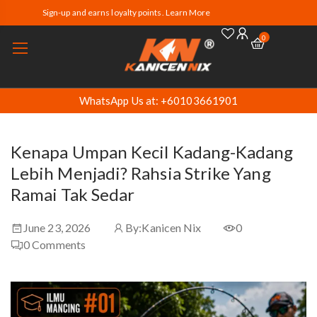
Sign-up and earns loyalty points. Learn More
0
WhatsApp Us at: +60103661901
Kenapa Umpan Kecil Kadang-Kadang
Lebih Menjadi? Rahsia Strike Yang
Ramai Tak Sedar
June 23, 2026
By:
Kanicen Nix
0
0
Comments