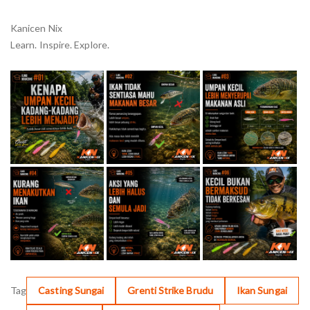
Kanicen Nix
Learn. Inspire. Explore.
Tag
Casting Sungai
Grenti Strike Brudu
Ikan Sungai