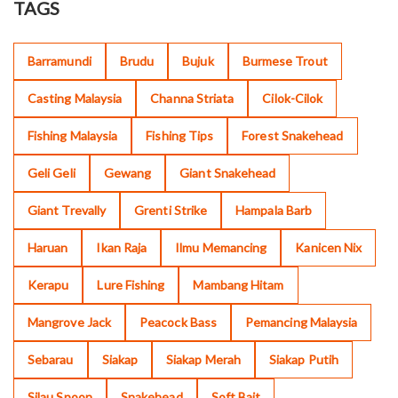
TAGS
Barramundi
Brudu
Bujuk
Burmese Trout
Casting Malaysia
Channa Striata
Cilok-Cilok
Fishing Malaysia
Fishing Tips
Forest Snakehead
Geli Geli
Gewang
Giant Snakehead
Giant Trevally
Grenti Strike
Hampala Barb
Haruan
Ikan Raja
Ilmu Memancing
Kanicen Nix
Kerapu
Lure Fishing
Mambang Hitam
Mangrove Jack
Peacock Bass
Pemancing Malaysia
Sebarau
Siakap
Siakap Merah
Siakap Putih
Silau Spoon
Snakehead
Soft Bait