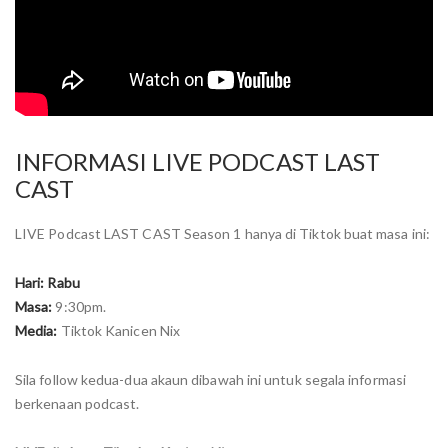
INFORMASI LIVE PODCAST LAST
CAST
LIVE Podcast LAST CAST Season 1 hanya di Tiktok buat masa ini:
Hari: Rabu
Masa:
9:30pm.
Media:
Tiktok Kanicen Nix
Sila follow kedua-dua akaun dibawah ini untuk segala informasi
berkenaan podcast.