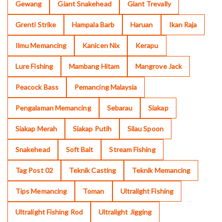
Gewang
Giant Snakehead
Giant Trevally
Grenti Strike
Hampala Barb
Haruan
Ikan Raja
Ilmu Memancing
Kanicen Nix
Kerapu
Lure Fishing
Mambang Hitam
Mangrove Jack
Peacock Bass
Pemancing Malaysia
Pengalaman Memancing
Sebarau
Siakap
Siakap Merah
Siakap Putih
Silau Spoon
Snakehead
Soft Bait
Stream Fishing
Tag Post 02
Teknik Casting
Teknik Memancing
Tips Memancing
Toman
Ultralight Fishing
Ultralight Fishing Rod
Ultralight Jigging