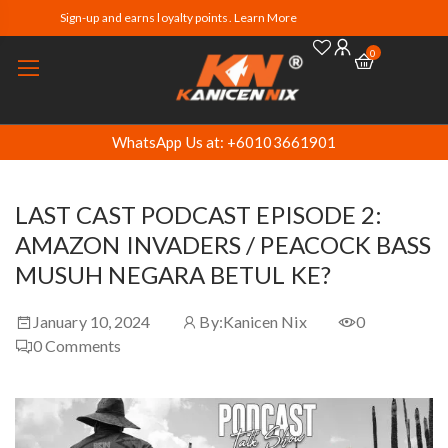
Sign-up and earns loyalty points. Learn More
0
WhatsApp Us at: +60103661901
LAST CAST PODCAST EPISODE 2:
AMAZON INVADERS / PEACOCK BASS
MUSUH NEGARA BETUL KE?
January 10, 2024
By:
Kanicen Nix
0
0
Comments