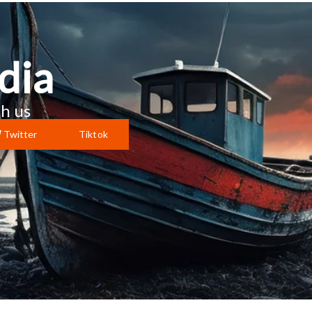
dia
h us
Twitter
Tiktok