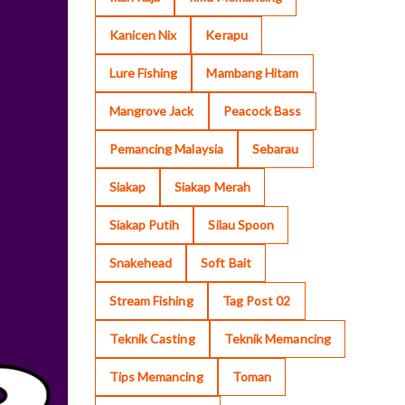
Kanicen Nix
Kerapu
Lure Fishing
Mambang Hitam
Mangrove Jack
Peacock Bass
Pemancing Malaysia
Sebarau
Siakap
Siakap Merah
Siakap Putih
Silau Spoon
Snakehead
Soft Bait
Stream Fishing
Tag Post 02
Teknik Casting
Teknik Memancing
Tips Memancing
Toman