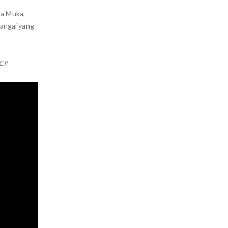
ua Muka,
angai yang
CI
?