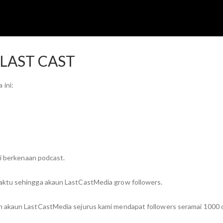
LAST CAST
 ini:
si berkenaan podcast.
aktu sehingga akaun LastCastMedia grow followers.
n akaun LastCastMedia sejurus kami mendapat followers seramai 1000 