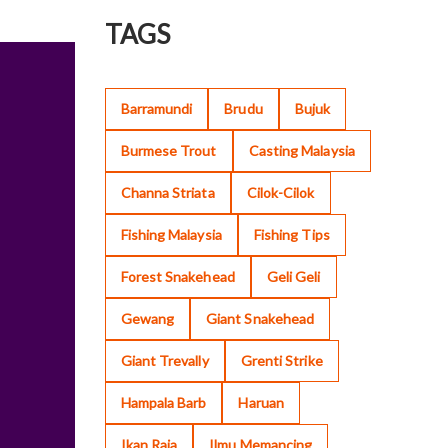
TAGS
Barramundi
Brudu
Bujuk
Burmese Trout
Casting Malaysia
Channa Striata
Cilok-Cilok
Fishing Malaysia
Fishing Tips
Forest Snakehead
Geli Geli
Gewang
Giant Snakehead
Giant Trevally
Grenti Strike
Hampala Barb
Haruan
Ikan Raja
Ilmu Memancing