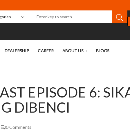
egories
DEALERSHIP
CAREER
ABOUT US
BLOGS
AST EPISODE 6: SIK
G DIBENCI
0
Comments