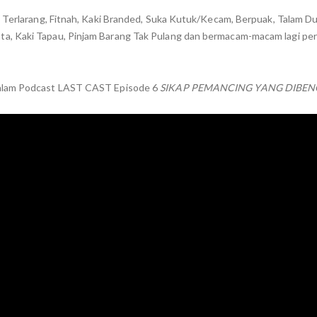
g Terlarang, Fitnah, Kaki Branded, Suka Kutuk/Kecam, Berpuak, Talam D
a, Kaki Tapau, Pinjam Barang Tak Pulang dan bermacam-macam lagi per
dalam Podcast LAST CAST Episode 6
SIKAP PEMANCING YANG DIBEN