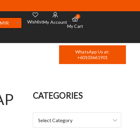
0
Wishlist
My Account
MYR
My Cart
WhatsApp Us at:
+60103661901
AP
CATEGORIES