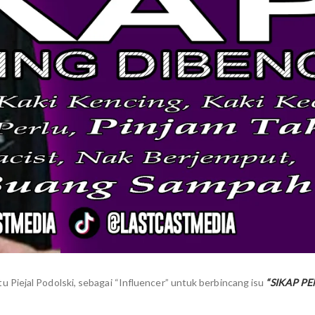
Piejal Podolski, sebagai “Influencer” untuk berbincang isu
“SIKAP P