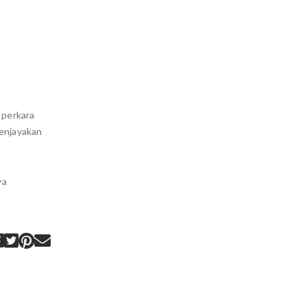
 perkara
menjayakan
ya