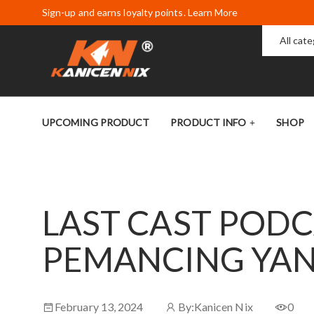
Sign-up and earns loyalty points. Learn More
All cat
UPCOMING PRODUCT
PRODUCT INFO
SHOP
LAST CAST PODC
PEMANCING YAN
February 13, 2024
By:
Kanicen Nix
0