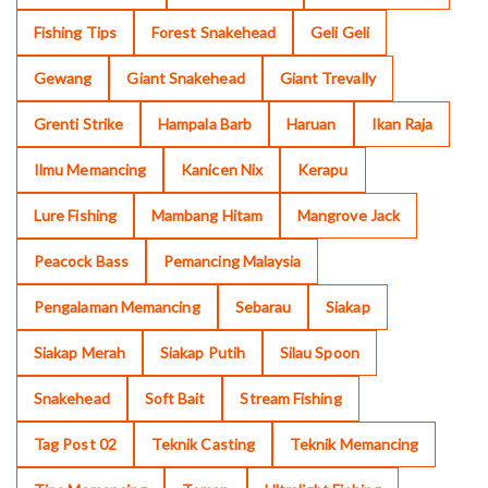
Fishing Tips
Forest Snakehead
Geli Geli
Gewang
Giant Snakehead
Giant Trevally
Grenti Strike
Hampala Barb
Haruan
Ikan Raja
Ilmu Memancing
Kanicen Nix
Kerapu
Lure Fishing
Mambang Hitam
Mangrove Jack
Peacock Bass
Pemancing Malaysia
Pengalaman Memancing
Sebarau
Siakap
Siakap Merah
Siakap Putih
Silau Spoon
Snakehead
Soft Bait
Stream Fishing
Tag Post 02
Teknik Casting
Teknik Memancing