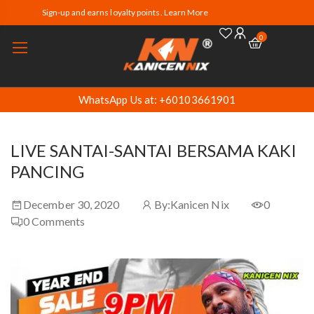
Sign-up and earns loyalty points. Learn More
0
WhatsApp Us at: +60103661901
LIVE SANTAI-SANTAI BERSAMA KAKI
PANCING
December 30, 2020
By:
Kanicen Nix
0
0
Comments