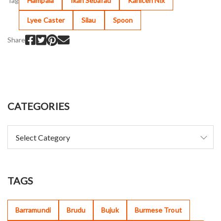
Tag
Hampala
Ikan Sebarau
Kanicen Nix
Lyee Caster
Silau
Spoon
Share
CATEGORIES
TAGS
Barramundi
Brudu
Bujuk
Burmese Trout