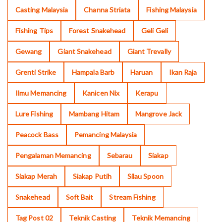
Casting Malaysia
Channa Striata
Fishing Malaysia
Fishing Tips
Forest Snakehead
Geli Geli
Gewang
Giant Snakehead
Giant Trevally
Grenti Strike
Hampala Barb
Haruan
Ikan Raja
Ilmu Memancing
Kanicen Nix
Kerapu
Lure Fishing
Mambang Hitam
Mangrove Jack
Peacock Bass
Pemancing Malaysia
Pengalaman Memancing
Sebarau
Siakap
Siakap Merah
Siakap Putih
Silau Spoon
Snakehead
Soft Bait
Stream Fishing
Tag Post 02
Teknik Casting
Teknik Memancing