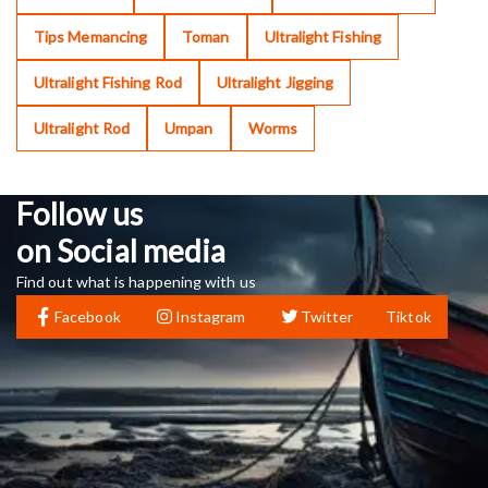
Tips Memancing
Toman
Ultralight Fishing
Ultralight Fishing Rod
Ultralight Jigging
Ultralight Rod
Umpan
Worms
Follow us
on Social media
Find out what is happening with us
Facebook
Instagram
Twitter
Tiktok