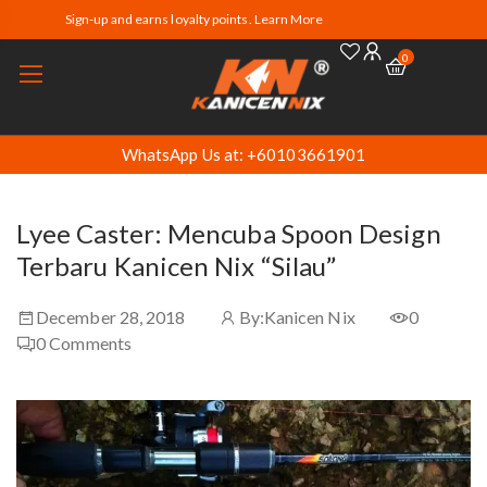
Sign-up and earns loyalty points. Learn More
0
WhatsApp Us at: +60103661901
Lyee Caster: Mencuba Spoon Design
Terbaru Kanicen Nix “Silau”
December 28, 2018
By:
Kanicen Nix
0
0
Comments