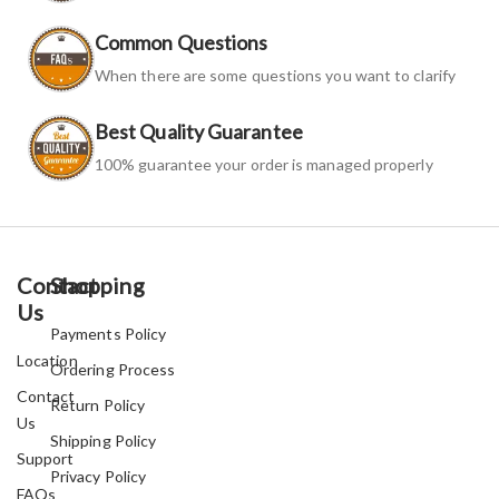
Common Questions
When there are some questions you want to clarify
Best Quality Guarantee
100% guarantee your order is managed properly
Contact
Shopping
Us
Payments Policy
Location
Ordering Process
Contact
Return Policy
Us
Shipping Policy
Support
Privacy Policy
FAQs