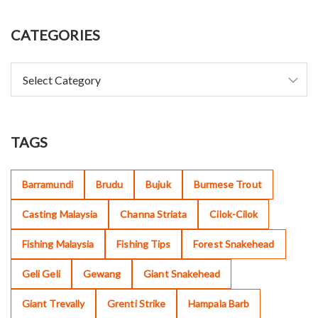
CATEGORIES
TAGS
Barramundi
Brudu
Bujuk
Burmese Trout
Casting Malaysia
Channa Striata
Cilok-Cilok
Fishing Malaysia
Fishing Tips
Forest Snakehead
Geli Geli
Gewang
Giant Snakehead
Giant Trevally
Grenti Strike
Hampala Barb