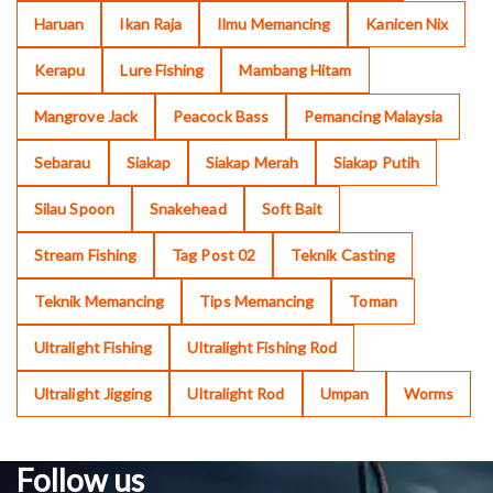
Haruan
Ikan Raja
Ilmu Memancing
Kanicen Nix
Kerapu
Lure Fishing
Mambang Hitam
Mangrove Jack
Peacock Bass
Pemancing Malaysia
Sebarau
Siakap
Siakap Merah
Siakap Putih
Silau Spoon
Snakehead
Soft Bait
Stream Fishing
Tag Post 02
Teknik Casting
Teknik Memancing
Tips Memancing
Toman
Ultralight Fishing
Ultralight Fishing Rod
Ultralight Jigging
Ultralight Rod
Umpan
Worms
Follow us