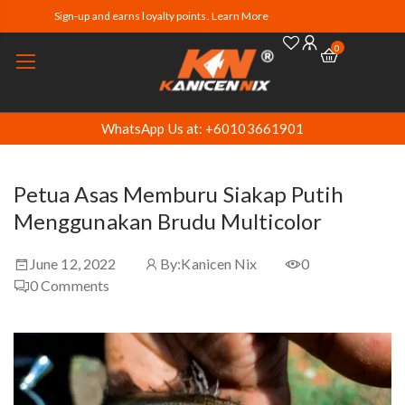
Sign-up and earns loyalty points. Learn More
0
WhatsApp Us at: +60103661901
Petua Asas Memburu Siakap Putih
Menggunakan Brudu Multicolor
June 12, 2022
By:
Kanicen Nix
0
0
Comments