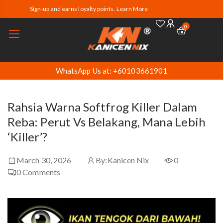
Sign-up and earns loyalty points. Learn More
0
WhatsApp Us at: +60103661901
Rahsia Warna Softfrog Killer Dalam
Reba: Perut Vs Belakang, Mana Lebih
‘Killer’?
March 30, 2026
By:
Kanicen Nix
0
0
Comments