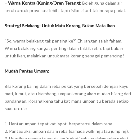
–
Warna Kontra (Kuning/Oren Terang):
Boleh guna dalam air
keruh untuk provokasi lebih, tapi risiko siluet tak berapa padat.
Strategi Belakang: Untuk Mata Korang, Bukan Mata Ikan
“So, warna belakang tak penting ke?” Eh, jangan salah faham.
Warna belakang sangat penting dalam taktik reba, tapi bukan
untuk ikan, melainkan untuk mata korang sebagai pemancing!
Mudah Pantau Umpan:
Bila korang baling dalam reba pekat yang bersepah dengan kayu
mati, lumut, atau kiambang, umpan korang akan mudah hilang dari
pandangan. Korang kena tahu kat mana umpan tu berada setiap
saat untuk:
1. Hantar umpan tepat kat ‘spot’ berpotensi dalam reba.
2. Pantau aksi umpan dalam reba (samada walking atau jumping).
3. Hentikan umpan tepat dalam ‘poket’ cahaya dalam reba pekat.