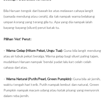
Bila Haruan tengok dari bawah ke atas melawan cahaya langit
(samada mendung atau cerah), dia tak nampak warna belakang
umpan korang yang terang gila tu. Apa yang dia nampak ialah
bayang-bayang (siluet) perut katak tu.
Pilihan ‘Hot’ Perut:
–
Warna Gelap (Hitam Pekat, Ungu Tua):
Guna bila langit mendung
atau air lubuk pekat beralga. Warna gelap bagi siluet paling tajam,
mudahkan Haruan nampak ‘benda’ padat lalu kat celah-celah
cahaya dari atas.
–
Warna Natural (Putih/Pearl, Green Pumpkin):
Guna bila air jernih,
waktu tengah hari terik. Putih nampak lembut dan natural, Green
Pumpkin nampak macam udang atau katak pisang yang menyorok
dalam reba jernih.