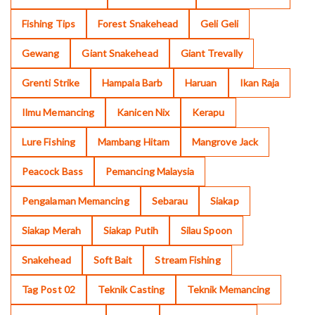
Fishing Tips
Forest Snakehead
Geli Geli
Gewang
Giant Snakehead
Giant Trevally
Grenti Strike
Hampala Barb
Haruan
Ikan Raja
Ilmu Memancing
Kanicen Nix
Kerapu
Lure Fishing
Mambang Hitam
Mangrove Jack
Peacock Bass
Pemancing Malaysia
Pengalaman Memancing
Sebarau
Siakap
Siakap Merah
Siakap Putih
Silau Spoon
Snakehead
Soft Bait
Stream Fishing
Tag Post 02
Teknik Casting
Teknik Memancing