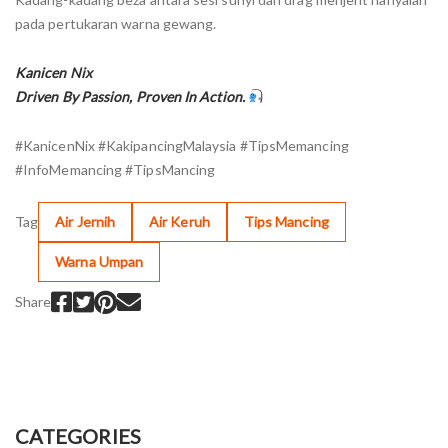
pada pertukaran warna gewang.
Kanicen Nix
Driven By Passion, Proven In Action.
#KanicenNix #KakipancingMalaysia #TipsMemancing
#InfoMemancing #TipsMancing
Tag
Air Jernih
Air Keruh
Tips Mancing
Warna Umpan
Share
CATEGORIES