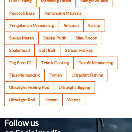
Lure Fishing
Mambang Hitam
Mangrove Jack
Peacock Bass
Pemancing Malaysia
Pengalaman Memancing
Sebarau
Siakap
Siakap Merah
Siakap Putih
Silau Spoon
Snakehead
Soft Bait
Stream Fishing
Tag Post 02
Teknik Casting
Teknik Memancing
Tips Memancing
Toman
Ultralight Fishing
Ultralight Fishing Rod
Ultralight Jigging
Ultralight Rod
Umpan
Worms
Follow us