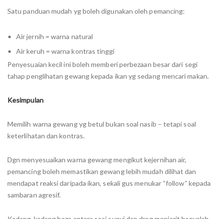
Satu panduan mudah yg boleh digunakan oleh pemancing:
Air jernih = warna natural
Air keruh = warna kontras tinggi
Penyesuaian kecil ini boleh memberi perbezaan besar dari segi
tahap penglihatan gewang kepada ikan yg sedang mencari makan.
Kesimpulan
Memilih warna gewang yg betul bukan soal nasib – tetapi soal
keterlihatan dan kontras.
Dgn menyesuaikan warna gewang mengikut kejernihan air,
pemancing boleh memastikan gewang lebih mudah dilihat dan
mendapat reaksi daripada ikan, sekali gus menukar “follow” kepada
sambaran agresif.
Kadang-kadang beza antara sesi sunyi dan drag menjerit hanyalah