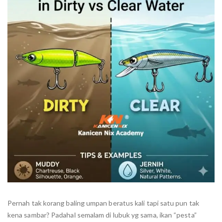
Pernah tak korang baling umpan beratus kali tapi satu pun tak
kena sambar? Padahal semalam di lubuk yg sama, ikan “pesta”