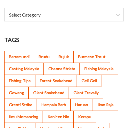
TAGS
Barramundi
Brudu
Bujuk
Burmese Trout
Casting Malaysia
Channa Striata
Fishing Malaysia
Fishing Tips
Forest Snakehead
Geli Geli
Gewang
Giant Snakehead
Giant Trevally
Grenti Strike
Hampala Barb
Haruan
Ikan Raja
Ilmu Memancing
Kanicen Nix
Kerapu