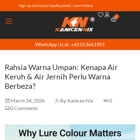
Sign-up and earns loyalty points. Learn More
0
WhatsApp Us at: +60103661901
Rahsia Warna Umpan: Kenapa Air
Keruh & Air Jernih Perlu Warna
Berbeza?
March 24, 2026
By:
Kanicen Nix
0
0
Comments