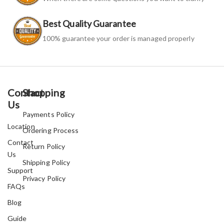
Best Quality Guarantee
100% guarantee your order is managed properly
Contact
Shopping
Us
Payments Policy
Location
Ordering Process
Contact
Return Policy
Us
Shipping Policy
Support
Privacy Policy
FAQs
Blog
Guide