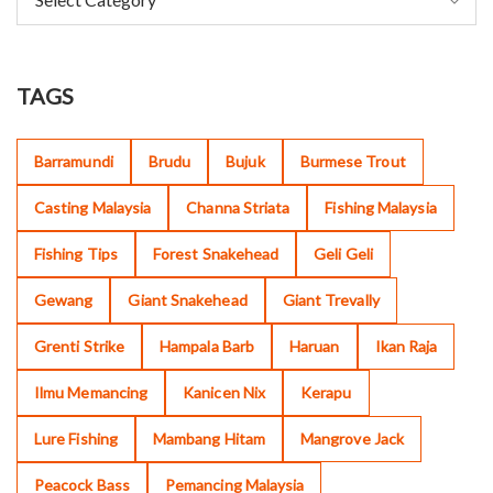
TAGS
Barramundi
Brudu
Bujuk
Burmese Trout
Casting Malaysia
Channa Striata
Fishing Malaysia
Fishing Tips
Forest Snakehead
Geli Geli
Gewang
Giant Snakehead
Giant Trevally
Grenti Strike
Hampala Barb
Haruan
Ikan Raja
Ilmu Memancing
Kanicen Nix
Kerapu
Lure Fishing
Mambang Hitam
Mangrove Jack
Peacock Bass
Pemancing Malaysia