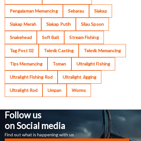
Pengalaman Memancing
Sebarau
Siakap
Siakap Merah
Siakap Putih
Silau Spoon
Snakehead
Soft Bait
Stream Fishing
Tag Post 02
Teknik Casting
Teknik Memancing
Tips Memancing
Toman
Ultralight Fishing
Ultralight Fishing Rod
Ultralight Jigging
Ultralight Rod
Umpan
Worms
Follow us
on Social media
Find out what is happening with us