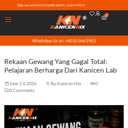
Sign-up and earns loyalty points. Learn More
0
WhatsApp Us at: +60103661901
Rekaan Gewang Yang Gagal Total:
Pelajaran Berharga Dari Kanicen Lab
June 13, 2026
By:
Kanicen Nix
0
0
Comments