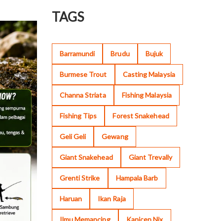
TAGS
Barramundi
Brudu
Bujuk
Burmese Trout
Casting Malaysia
Channa Striata
Fishing Malaysia
Fishing Tips
Forest Snakehead
Geli Geli
Gewang
Giant Snakehead
Giant Trevally
Grenti Strike
Hampala Barb
Haruan
Ikan Raja
Ilmu Memancing
Kanicen Nix