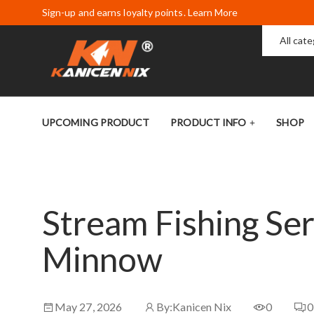
Sign-up and earns loyalty points. Learn More
All cat
UPCOMING PRODUCT
PRODUCT INFO
SHOP
Stream Fishing Ser
Minnow
May 27, 2026
By:
Kanicen Nix
0