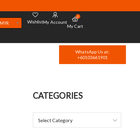
0
Wishlist
My Account
MYR
My Cart
WhatsApp Us at:
+60103661901
CATEGORIES