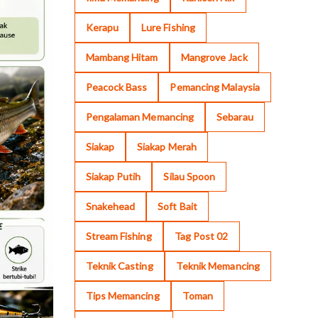
Kerapu
Lure Fishing
Mambang Hitam
Mangrove Jack
Peacock Bass
Pemancing Malaysia
Pengalaman Memancing
Sebarau
Siakap
Siakap Merah
Siakap Putih
Silau Spoon
Snakehead
Soft Bait
Stream Fishing
Tag Post 02
Teknik Casting
Teknik Memancing
Tips Memancing
Toman