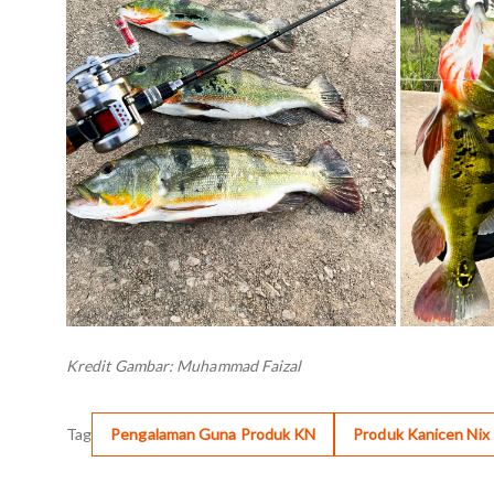
Kredit Gambar:
Muhammad Faizal
Tag
Pengalaman Guna Produk KN
Produk Kanicen Nix