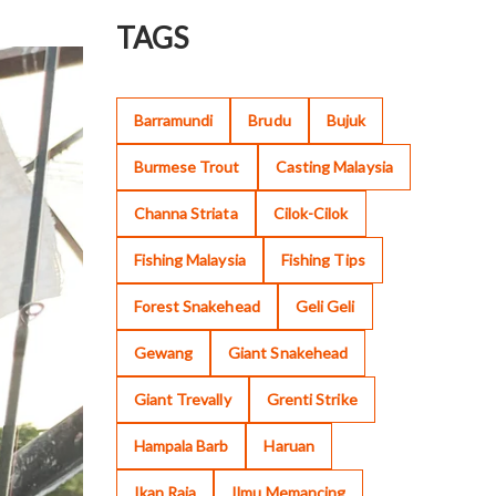
TAGS
Barramundi
Brudu
Bujuk
Burmese Trout
Casting Malaysia
Channa Striata
Cilok-Cilok
Fishing Malaysia
Fishing Tips
Forest Snakehead
Geli Geli
Gewang
Giant Snakehead
Giant Trevally
Grenti Strike
Hampala Barb
Haruan
Ikan Raja
Ilmu Memancing