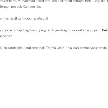
 tegar kami,
Muhammad Faizal
atau lebih dikenali sebagai Pejal. Bagi dia,
h dengan produk
Kanicen Nix
.
engan hasil tangkapan padu dia!
uga hati. Tapi bagi kami, yang lebih penting bukan sekadar pujian—
hasi
sebenar.
l, itu tanda misi kami tercapai. Terima kasih Pejal dan semua yang terus