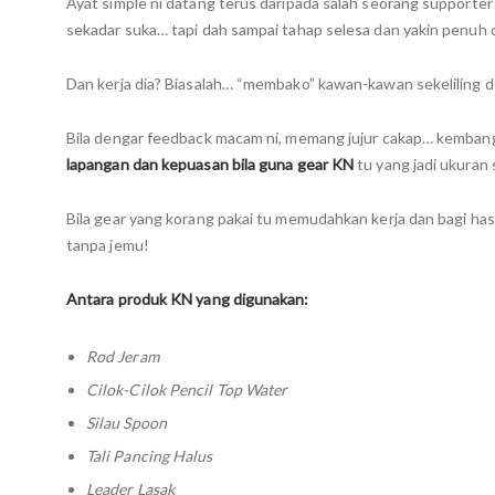
Ayat simple ni datang terus daripada salah seorang supporter
sekadar suka… tapi dah sampai tahap selesa dan yakin penu
Dan kerja dia? Biasalah… “membako” kawan-kawan sekeliling d
Bila dengar feedback macam ni, memang jujur cakap… kembang j
lapangan dan kepuasan bila guna gear KN
tu yang jadi ukuran 
Bila gear yang korang pakai tu memudahkan kerja dan bagi hasi
tanpa jemu!
Antara produk KN yang digunakan:
Rod Jeram
Cilok-Cilok Pencil Top Water
Silau Spoon
Tali Pancing Halus
Leader Lasak