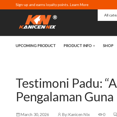
Sign-up and earns loyalty points. Learn More
All cat
UPCOMING PRODUCT
PRODUCT INFO
SHOP
Testimoni Padu: “
Pengalaman Guna 
March 30, 2026
By:
Kanicen Nix
0