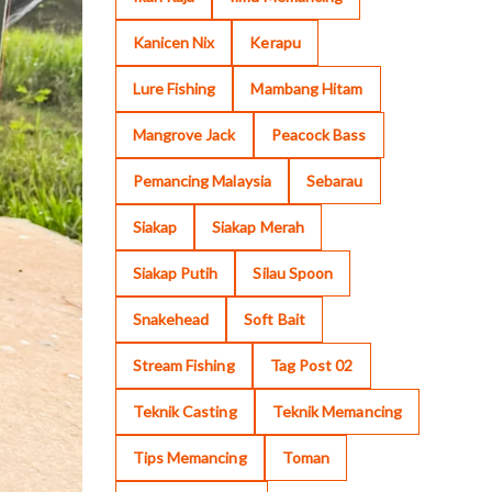
Kanicen Nix
Kerapu
Lure Fishing
Mambang Hitam
Mangrove Jack
Peacock Bass
Pemancing Malaysia
Sebarau
Siakap
Siakap Merah
Siakap Putih
Silau Spoon
Snakehead
Soft Bait
Stream Fishing
Tag Post 02
Teknik Casting
Teknik Memancing
Tips Memancing
Toman