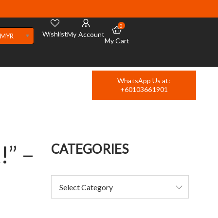
0
Wishlist
My Account
MYR
My Cart
WhatsApp Us at:
+60103661901
!” –
CATEGORIES