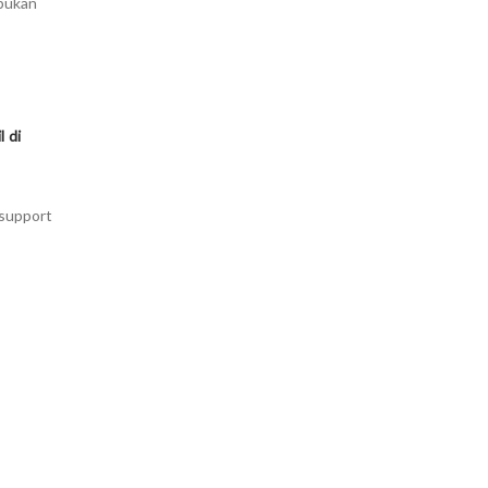
 bukan
l di
 support