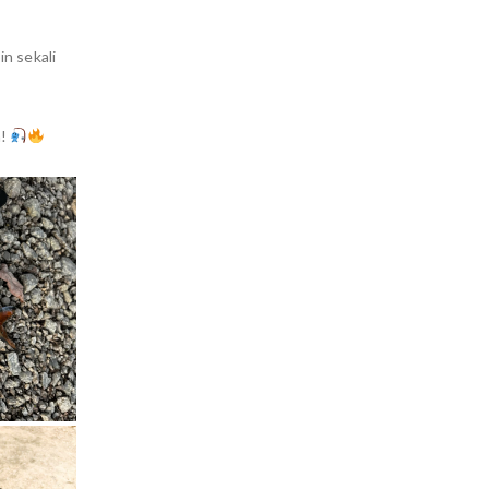
n sekali
a!