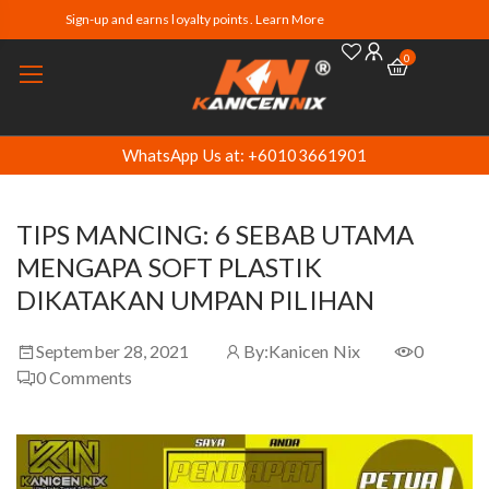
Sign-up and earns loyalty points. Learn More
0
WhatsApp Us at: +60103661901
TIPS MANCING: 6 SEBAB UTAMA
MENGAPA SOFT PLASTIK
DIKATAKAN UMPAN PILIHAN
September 28, 2021
By:
Kanicen Nix
0
0
Comments