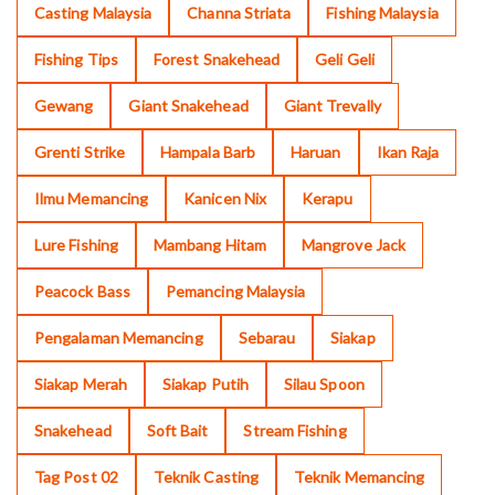
Casting Malaysia
Channa Striata
Fishing Malaysia
Fishing Tips
Forest Snakehead
Geli Geli
Gewang
Giant Snakehead
Giant Trevally
Grenti Strike
Hampala Barb
Haruan
Ikan Raja
Ilmu Memancing
Kanicen Nix
Kerapu
Lure Fishing
Mambang Hitam
Mangrove Jack
Peacock Bass
Pemancing Malaysia
Pengalaman Memancing
Sebarau
Siakap
Siakap Merah
Siakap Putih
Silau Spoon
Snakehead
Soft Bait
Stream Fishing
Tag Post 02
Teknik Casting
Teknik Memancing