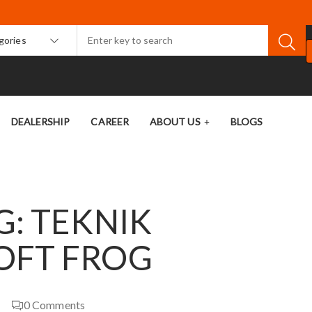
egories
DEALERSHIP
CAREER
ABOUT US
BLOGS
: TEKNIK
OFT FROG
0
Comments