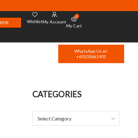
0
Wishlist
My Account
MYR
My Cart
WhatsApp Us at:
+60103661901
CATEGORIES