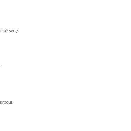
n air yang
eh
 produk