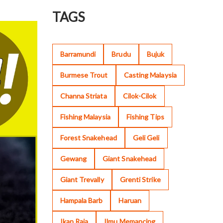
TAGS
Barramundi
Brudu
Bujuk
Burmese Trout
Casting Malaysia
Channa Striata
Cilok-Cilok
Fishing Malaysia
Fishing Tips
Forest Snakehead
Geli Geli
Gewang
Giant Snakehead
Giant Trevally
Grenti Strike
Hampala Barb
Haruan
Ikan Raja
Ilmu Memancing