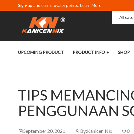
Sign-up and earns loyalty points. Learn More
All cat
UPCOMING PRODUCT
PRODUCT INFO
SHOP
TIPS MEMANCING
PENGGUNAAN S
September 20, 2021
By:
Kanicen Nix
0