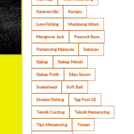
Kanicen Nix
Kerapu
Lure Fishing
Mambang Hitam
Mangrove Jack
Peacock Bass
Pemancing Malaysia
Sebarau
Siakap
Siakap Merah
Siakap Putih
Silau Spoon
Snakehead
Soft Bait
Stream Fishing
Tag Post 02
Teknik Casting
Teknik Memancing
Tips Memancing
Toman