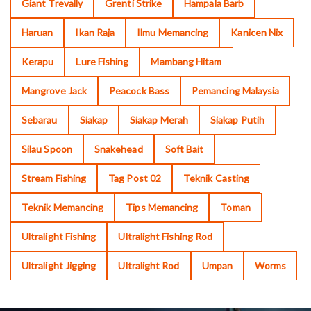
Giant Trevally
Grenti Strike
Hampala Barb
Haruan
Ikan Raja
Ilmu Memancing
Kanicen Nix
Kerapu
Lure Fishing
Mambang Hitam
Mangrove Jack
Peacock Bass
Pemancing Malaysia
Sebarau
Siakap
Siakap Merah
Siakap Putih
Silau Spoon
Snakehead
Soft Bait
Stream Fishing
Tag Post 02
Teknik Casting
Teknik Memancing
Tips Memancing
Toman
Ultralight Fishing
Ultralight Fishing Rod
Ultralight Jigging
Ultralight Rod
Umpan
Worms