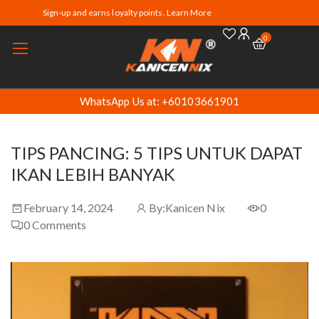
Sign-up and earns loyalty points. Learn More
0
WhatsApp Us at: +60103661901
TIPS PANCING: 5 TIPS UNTUK DAPAT
IKAN LEBIH BANYAK
February 14, 2024
By:
Kanicen Nix
0
0
Comments