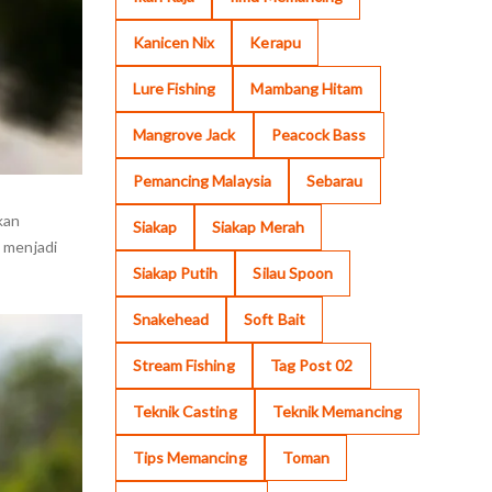
Kanicen Nix
Kerapu
Lure Fishing
Mambang Hitam
Mangrove Jack
Peacock Bass
Pemancing Malaysia
Sebarau
kan
Siakap
Siakap Merah
 menjadi
Siakap Putih
Silau Spoon
Snakehead
Soft Bait
Stream Fishing
Tag Post 02
Teknik Casting
Teknik Memancing
Tips Memancing
Toman