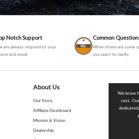
op Notch Support
Common Question
 are always respond to your
When there are some q
one and email
you want to clarify
About Us
We know th
Our Story
cast. Our
dedicated,
Affiliate Dashboard
Mission & Vision
Dealership