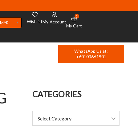
0
Wishlist
My Account
MYR
My Cart
WhatsApp Us at:
+60103661901
G
CATEGORIES