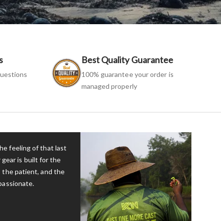
s
Best Quality Guarantee
uestions
100% guarantee your order is
managed properly
e feeling of that last
 gear is built for the
 the patient, and the
passionate.