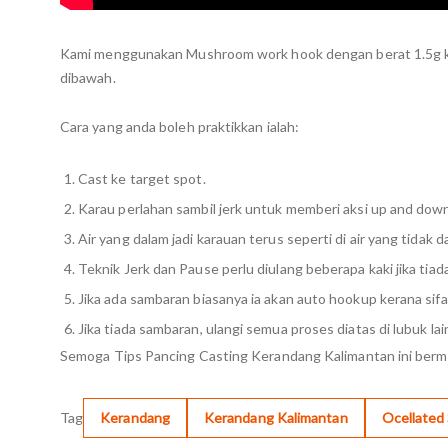
Kami menggunakan Mushroom work hook dengan berat 1.5g kel
dibawah.
Cara yang anda boleh praktikkan ialah:
Cast ke target spot.
Karau perlahan sambil jerk untuk memberi aksi up and dow
Air yang dalam jadi karauan terus seperti di air yang tidak 
Teknik Jerk dan Pause perlu diulang beberapa kaki jika tia
Jika ada sambaran biasanya ia akan auto hookup kerana sifa
Jika tiada sambaran, ulangi semua proses diatas di lubuk lai
Semoga Tips Pancing Casting Kerandang Kalimantan ini berma
Tag
Kerandang
Kerandang Kalimantan
Ocellated