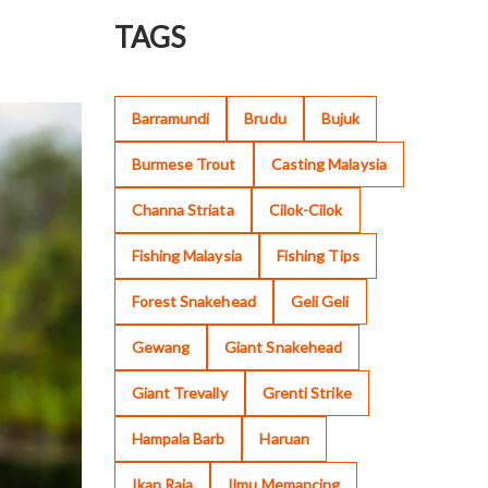
TAGS
Barramundi
Brudu
Bujuk
Burmese Trout
Casting Malaysia
Channa Striata
Cilok-Cilok
Fishing Malaysia
Fishing Tips
Forest Snakehead
Geli Geli
Gewang
Giant Snakehead
Giant Trevally
Grenti Strike
Hampala Barb
Haruan
Ikan Raja
Ilmu Memancing