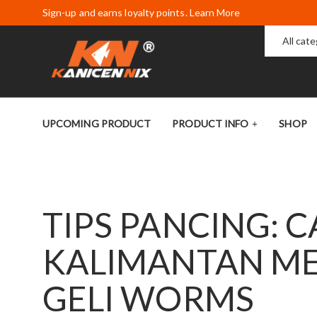
Sign-up and earns loyalty points. Learn More
All cat
UPCOMING PRODUCT
PRODUCT INFO
SHOP
TIPS PANCING: 
KALIMANTAN M
GELI WORMS