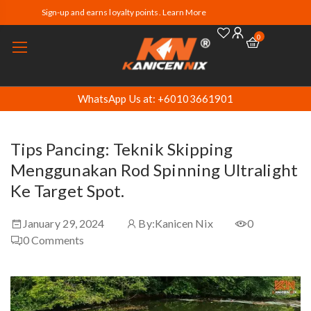
Sign-up and earns loyalty points. Learn More
0
WhatsApp Us at: +60103661901
Tips Pancing: Teknik Skipping
Menggunakan Rod Spinning Ultralight
Ke Target Spot.
January 29, 2024
By:
Kanicen Nix
0
0
Comments