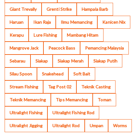
Giant Trevally
Grenti Strike
Hampala Barb
Haruan
Ikan Raja
Ilmu Memancing
Kanicen Nix
Kerapu
Lure Fishing
Mambang Hitam
Mangrove Jack
Peacock Bass
Pemancing Malaysia
Sebarau
Siakap
Siakap Merah
Siakap Putih
Silau Spoon
Snakehead
Soft Bait
Stream Fishing
Tag Post 02
Teknik Casting
Teknik Memancing
Tips Memancing
Toman
Ultralight Fishing
Ultralight Fishing Rod
Ultralight Jigging
Ultralight Rod
Umpan
Worms