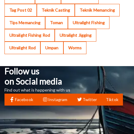
Tag Post 02
Teknik Casting
Teknik Memancing
Tips Memancing
Toman
Ultralight Fishing
Ultralight Fishing Rod
Ultralight Jigging
Ultralight Rod
Umpan
Worms
Follow us
on Social media
Find out what is happening with us
Facebook
Instagram
Twitter
Tiktok