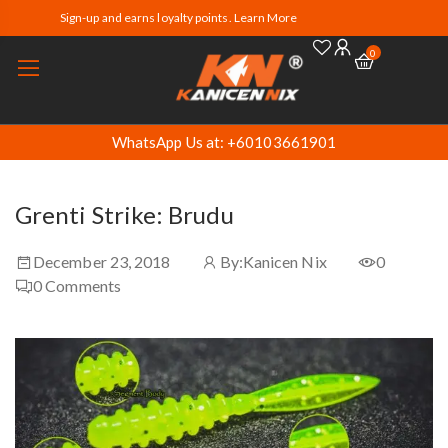
Sign-up and earns loyalty points. Learn More
0
WhatsApp Us at: +60103661901
Grenti Strike: Brudu
December 23, 2018
By:
Kanicen Nix
0
0
Comments