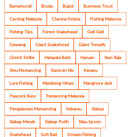
Barramundi
Brudu
Bujuk
Burmese Trout
Casting Malaysia
Channa Striata
Fishing Malaysia
Fishing Tips
Forest Snakehead
Geli Geli
Gewang
Giant Snakehead
Giant Trevally
Grenti Strike
Hampala Barb
Haruan
Ikan Raja
Ilmu Memancing
Kanicen Nix
Kerapu
Lure Fishing
Mambang Hitam
Mangrove Jack
Peacock Bass
Pemancing Malaysia
Pengalaman Memancing
Sebarau
Siakap
Siakap Merah
Siakap Putih
Silau Spoon
Snakehead
Soft Bait
Stream Fishing