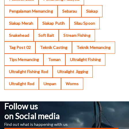
Pengalaman Memancing
Sebarau
Siakap
Siakap Merah
Siakap Putih
Silau Spoon
Snakehead
Soft Bait
Stream Fishing
Tag Post 02
Teknik Casting
Teknik Memancing
Tips Memancing
Toman
Ultralight Fishing
Ultralight Fishing Rod
Ultralight Jigging
Ultralight Rod
Umpan
Worms
Follow us
on Social media
Find out what is happening with us