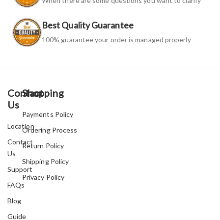
When there are some questions you want to clarify
Best Quality Guarantee
100% guarantee your order is managed properly
Contact
Shopping
Us
Payments Policy
Location
Ordering Process
Contact
Return Policy
Us
Shipping Policy
Support
Privacy Policy
FAQs
Blog
Guide