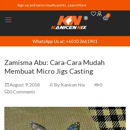
Sign-up and earns loyalty points. Learn More
0
WhatsApp Us at: +60103661901
Zamisma Abu: Cara-Cara Mudah
Membuat Micro Jigs Casting
August 9, 2018
By:
Kanicen Nix
0
0
Comments