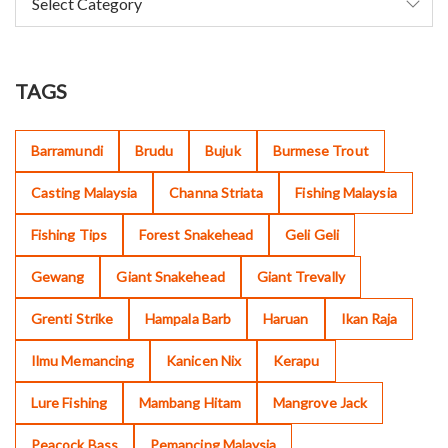
TAGS
Barramundi
Brudu
Bujuk
Burmese Trout
Casting Malaysia
Channa Striata
Fishing Malaysia
Fishing Tips
Forest Snakehead
Geli Geli
Gewang
Giant Snakehead
Giant Trevally
Grenti Strike
Hampala Barb
Haruan
Ikan Raja
Ilmu Memancing
Kanicen Nix
Kerapu
Lure Fishing
Mambang Hitam
Mangrove Jack
Peacock Bass
Pemancing Malaysia