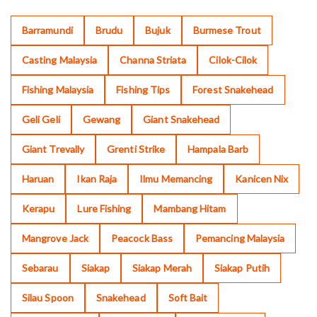
Barramundi
Brudu
Bujuk
Burmese Trout
Casting Malaysia
Channa Striata
Cilok-Cilok
Fishing Malaysia
Fishing Tips
Forest Snakehead
Geli Geli
Gewang
Giant Snakehead
Giant Trevally
Grenti Strike
Hampala Barb
Haruan
Ikan Raja
Ilmu Memancing
Kanicen Nix
Kerapu
Lure Fishing
Mambang Hitam
Mangrove Jack
Peacock Bass
Pemancing Malaysia
Sebarau
Siakap
Siakap Merah
Siakap Putih
Silau Spoon
Snakehead
Soft Bait