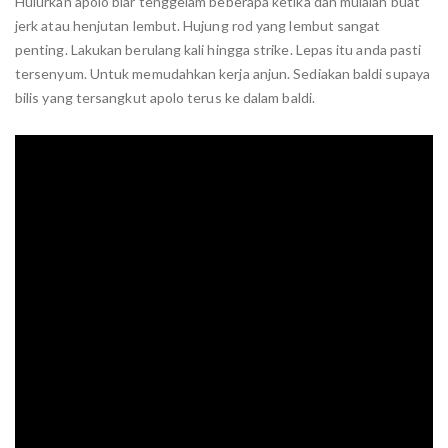
Hulurkan apolo biar tenggelam beberapa ketika dan mulalah buat
jerk atau henjutan lembut. Hujung rod yang lembut sangat
penting. Lakukan berulang kali hingga strike. Lepas itu anda pasti
tersenyum. Untuk memudahkan kerja anjun. Sediakan baldi supaya
bilis yang tersangkut apolo terus ke dalam baldi.