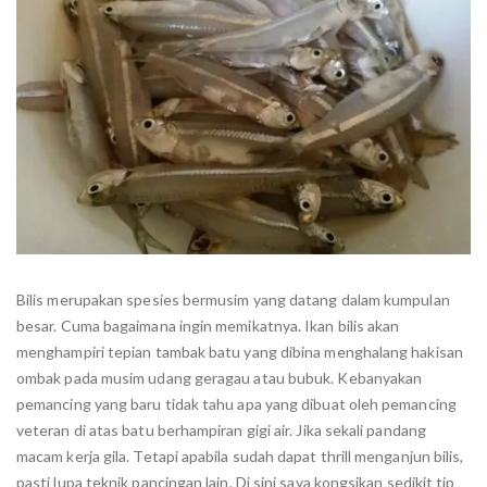
Bilis merupakan spesies bermusim yang datang dalam kumpulan
besar. Cuma bagaimana ingin memikatnya. Ikan bilis akan
menghampiri tepian tambak batu yang dibina menghalang hakisan
ombak pada musim udang geragau atau bubuk. Kebanyakan
pemancing yang baru tidak tahu apa yang dibuat oleh pemancing
veteran di atas batu berhampiran gigi air. Jika sekali pandang
macam kerja gila. Tetapi apabila sudah dapat thrill menganjun bilis,
pasti lupa teknik pancingan lain. Di sini saya kongsikan sedikit tip