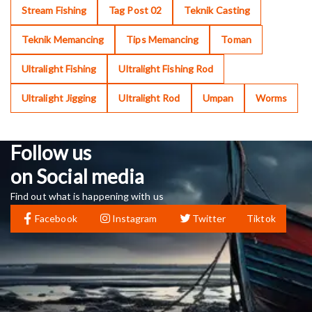
Stream Fishing
Tag Post 02
Teknik Casting
Teknik Memancing
Tips Memancing
Toman
Ultralight Fishing
Ultralight Fishing Rod
Ultralight Jigging
Ultralight Rod
Umpan
Worms
Follow us
on Social media
Find out what is happening with us
Facebook
Instagram
Twitter
Tiktok