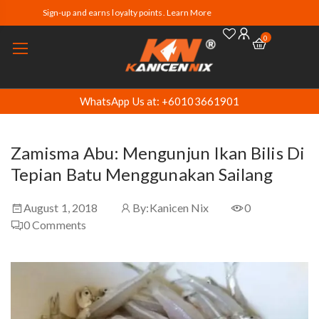
Sign-up and earns loyalty points. Learn More
0
WhatsApp Us at: +60103661901
Zamisma Abu: Mengunjun Ikan Bilis Di
Tepian Batu Menggunakan Sailang
August 1, 2018
By:
Kanicen Nix
0
0
Comments