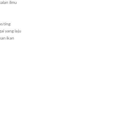
alan ilmu
asting
i yang laju
kan ikan