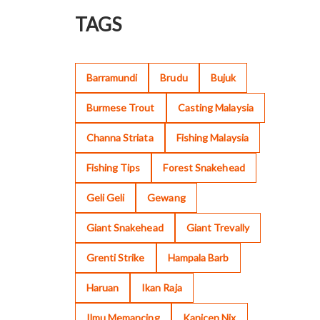
TAGS
Barramundi
Brudu
Bujuk
Burmese Trout
Casting Malaysia
Channa Striata
Fishing Malaysia
Fishing Tips
Forest Snakehead
Geli Geli
Gewang
Giant Snakehead
Giant Trevally
Grenti Strike
Hampala Barb
Haruan
Ikan Raja
Ilmu Memancing
Kanicen Nix