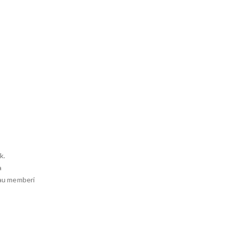
k.
a
rau memberi