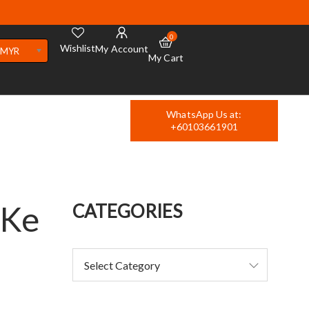
0
Wishlist
My Account
MYR
My Cart
WhatsApp Us at:
+60103661901
 Ke
CATEGORIES