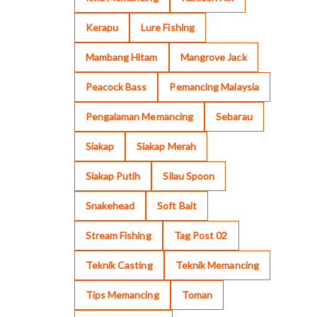
Kerapu
Lure Fishing
Mambang Hitam
Mangrove Jack
Peacock Bass
Pemancing Malaysia
Pengalaman Memancing
Sebarau
Siakap
Siakap Merah
Siakap Putih
Silau Spoon
Snakehead
Soft Bait
Stream Fishing
Tag Post 02
Teknik Casting
Teknik Memancing
Tips Memancing
Toman